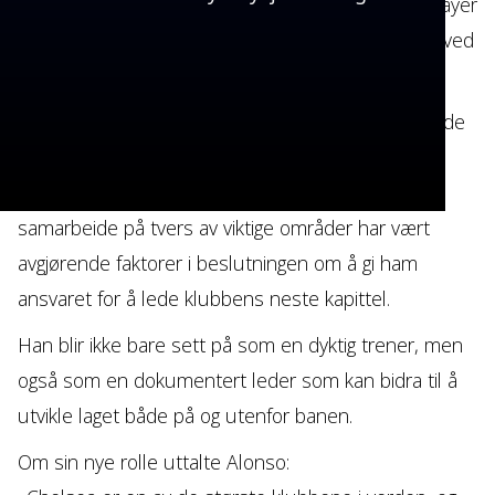
nivå gjennom trenerroller i både Real Madrid og Bayer
Leverkusen. I sistnevnte klubb skrev han historie ved
å lede laget til deres aller første seriemesterskap.
Ansettelsen gjenspeiler klubbens tro på hans brede
kompetanse, sterke lederegenskaper og tydelige
spillestil. Hans karakter, integritet og evne til å
samarbeide på tvers av viktige områder har vært
avgjørende faktorer i beslutningen om å gi ham
ansvaret for å lede klubbens neste kapittel.
Han blir ikke bare sett på som en dyktig trener, men
også som en dokumentert leder som kan bidra til å
utvikle laget både på og utenfor banen.
Om sin nye rolle uttalte Alonso: