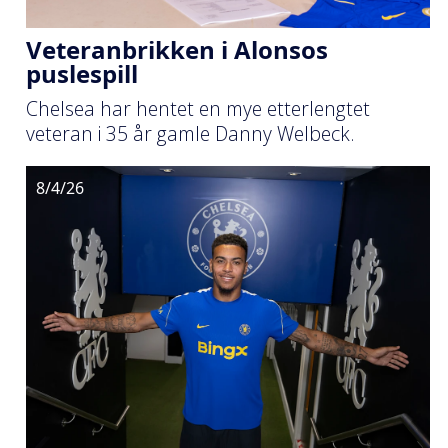
Veteranbrikken i Alonsos
puslespill
Chelsea har hentet en mye etterlengtet
veteran i 35 år gamle Danny Welbeck.
8/4/26