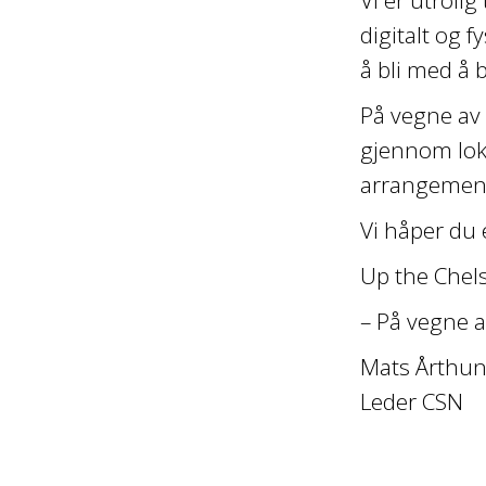
digitalt og 
å bli med å 
På vegne av 
gjennom loka
arrangemen
Vi håper du 
Up the Chels
– På vegne a
Mats Årthu
Leder CSN