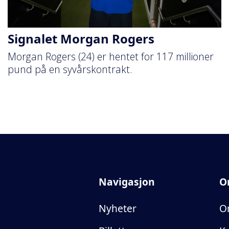
Signalet Morgan Rogers
Morgan Rogers (24) er hentet for 117 millioner
pund på en syvårskontrakt.
Navigasjon
O
Nyheter
O