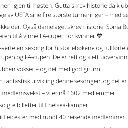
n igjen til høsten. Gutta skrev historie da klubb
ge av UEFA sine fire største turneringer – med s
ikke der. Også damelaget skrev historie: Sonia B
neren til å vinne FA-cupen for kvinner 💙
verte en sesong for historiebøkene og fullførte e
cupen og FA-cupen. De er rett og slett uovervinne
ubben vokser – og det med god grunn!
en fantastisk utvikling denne sesongen, og det 
 medlemsvekst – vi er nå 1602 medlemmer
olgte billetter til Chelsea-kamper
 til Leicester med rundt 40 reisende medlemmer