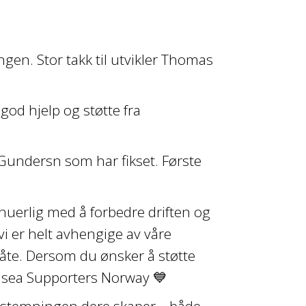
ngen. Stor takk til utvikler Thomas
god hjelp og støtte fra
Gundersn som har fikset. Første
inuerlig med å forbedre driften og
vi er helt avhengige av våre
åte. Dersom du ønsker å støtte
elsea Supporters Norway 💙
de stemningen dere skaper – både