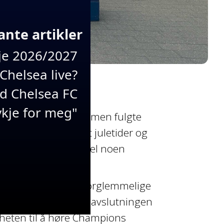
ante artikler
e 2026/2027
Chelsea live?
ed Chelsea FC
kje for meg"
et serien med et tap, men fulgte
av sesongen. Rundt juletider og
en det fantes likevel noen
 mot topplag – og uforglemmelige
 solid seier i serieavslutningen
gheten til å høre Champions