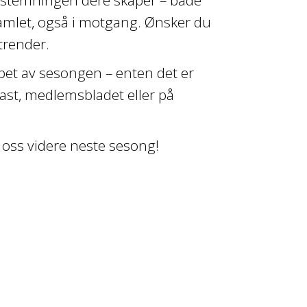
 samlet, også i motgang. Ønsker du
trender.
løpet av sesongen – enten det er
kast, medlemsbladet eller på
 oss videre neste sesong!