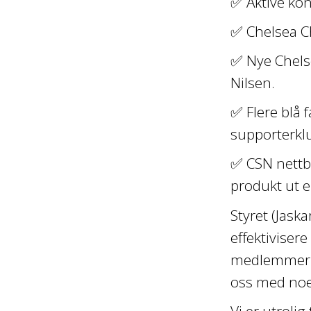
✅ Aktive ko
✅ Chelsea Ch
✅ Nye Chelse
Nilsen.
✅ Flere blå 
supporterkl
✅ CSN nettbu
produkt ut e
Styret (Jask
effektiviser
medlemmer fo
oss med noe
Vi er utroli