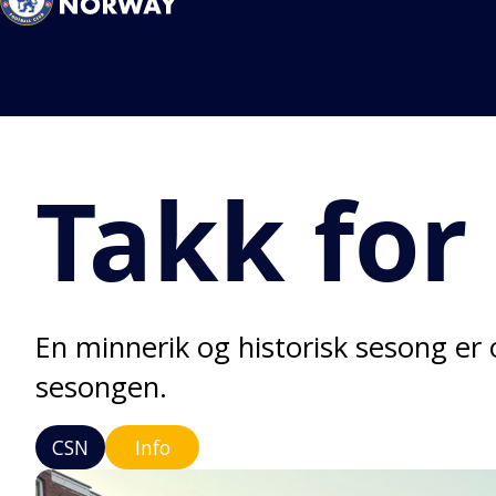
Takk for
En minnerik og historisk sesong er o
sesongen.
CSN
Info