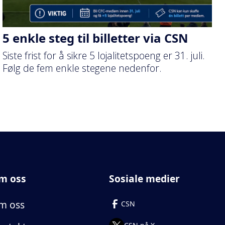
5 enkle steg til billetter via CSN
Siste frist for å sikre 5 lojalitetspoeng er 31. juli.
Følg de fem enkle stegene nedenfor.
m oss
Sosiale medier
m oss
CSN