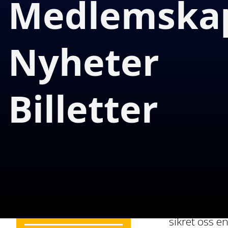
Medlemska
Nyheter
Billetter
Kjære medl
Skrevet av
For en seson
Mats Årthun
Publisert
5/31/2025
opp med en g
gjennom vin
Del artikkelen
lysglimt und
Vi avslutte
Veteranbrikken i
hjemmetriumf
Alonsos puslespill
sikret oss e