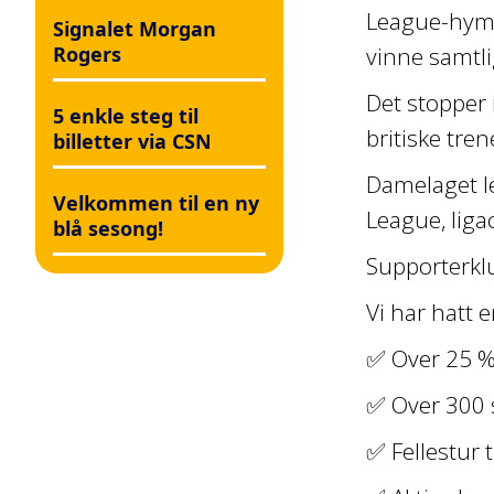
League-hymne
Signalet Morgan
Rogers
vinne samtli
Det stopper 
5 enkle steg til
britiske tre
billetter via CSN
Damelaget le
Velkommen til en ny
League, liga
blå sesong!
Supporterkl
Vi har hatt 
✅ Over 25 %
✅ Over 300 s
✅ Fellestur