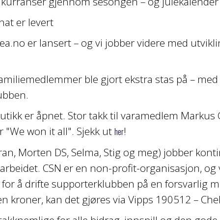
nkurranser gjennom sesongen – og julekalender
at er levert
a.no er lansert – og vi jobber videre med utvikli
familiemedlemmer ble gjort ekstra stas på – med 
ubben.
tikk er åpnet. Stor takk til varamedlem Markus 
r "We won it all". Sjekk ut
!
her
aran, Morten DS, Selma, Stig og meg) jobber kont
e arbeidet. CSN er en non-profit-organisasjon, og 
r å drifte supporterklubben på en forsvarlig m
n kroner, kan det gjøres via Vipps 190512 – Ch
g takknemlige for alle bidrag, innspill og den go