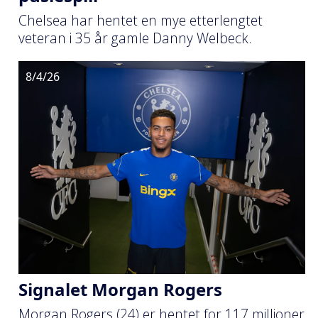
Chelsea har hentet en mye etterlengtet
veteran i 35 år gamle Danny Welbeck.
8/4/26
Signalet Morgan Rogers
Morgan Rogers (24) er hentet for 117 millioner