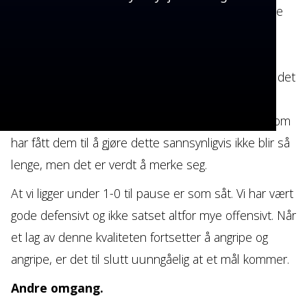
ikke har sett tidligere. Det er veldig spennende. Alle
skal kunne bekle de tre offensive plassene der
fremme, så hvorfor ikke. Det vil også forvirre
motstanderne, og igjen er det noe som gir kampbildet
en ekstra dimensjon. Dette er absolutt noe jeg
ønsker å se mer av. Det skal sies at manageren som
har fått dem til å gjøre dette sannsynligvis ikke blir så
lenge, men det er verdt å merke seg.
At vi ligger under 1-0 til pause er som såt. Vi har vært
gode defensivt og ikke satset altfor mye offensivt. Når
et lag av denne kvaliteten fortsetter å angripe og
angripe, er det til slutt uunngåelig at et mål kommer.
Andre omgang.