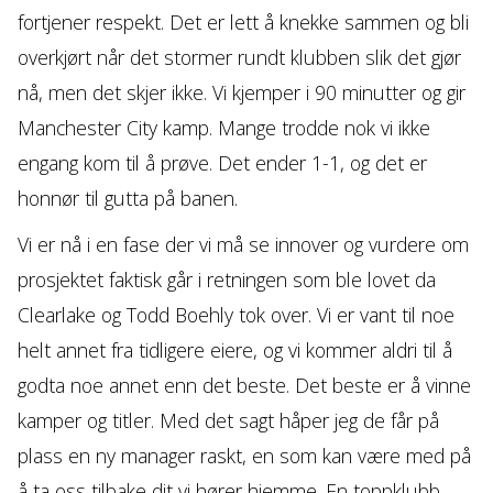
fortjener respekt. Det er lett å knekke sammen og bli
overkjørt når det stormer rundt klubben slik det gjør
nå, men det skjer ikke. Vi kjemper i 90 minutter og gir
Manchester City kamp. Mange trodde nok vi ikke
engang kom til å prøve. Det ender 1-1, og det er
honnør til gutta på banen.
Vi er nå i en fase der vi må se innover og vurdere om
prosjektet faktisk går i retningen som ble lovet da
Clearlake og Todd Boehly tok over. Vi er vant til noe
helt annet fra tidligere eiere, og vi kommer aldri til å
godta noe annet enn det beste. Det beste er å vinne
kamper og titler. Med det sagt håper jeg de får på
plass en ny manager raskt, en som kan være med på
å ta oss tilbake dit vi hører hjemme. En toppklubb