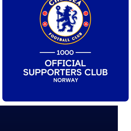
Skrevet av
Nana Opuni
Publisert
4/19/2026