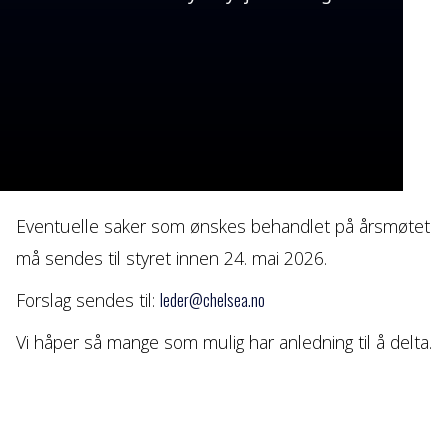
Innkommende saker
Oppdatering av Vedtekter
Valg av styre for 2026/2027
Eventuelt
Avslutning
Eventuelle saker som ønskes behandlet på årsmøtet
må sendes til styret innen 24. mai 2026.
Forslag sendes til:
leder@chelsea.no
Vi håper så mange som mulig har anledning til å delta.