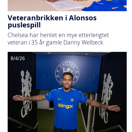
Veteranbrikken i Alonsos
puslespill
Chelsea har hentet en mye etterlengtet
veteran i 35 år gamle Danny Welbeck.
8/4/26