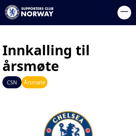
Innkalling til
årsmøte
CSN
Årsmøte