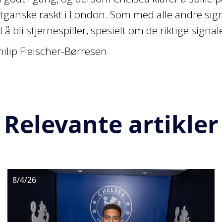
itganske raskt i London. Som med alle andre signe
il å bli stjernespiller, spesielt om de riktige signa
hilip Fleischer-Børresen
Relevante artikler
8/4/26