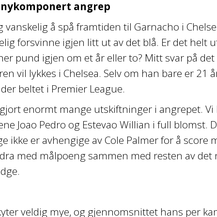
 nykomponert angrep
ig vanskelig å spå framtiden til Garnacho i Chel
lig forsvinne igjen litt ut av det blå. Er det helt
ner pund igjen om et år eller to? Mitt svar på det
ren vil lykkes i Chelsea. Selv om han bare er 21 
er beltet i Premier League.
gjort enormt mange utskiftninger i angrepet. Vi h
ne Joao Pedro og Estevao Willian i full blomst. D
e ikke er avhengige av Cole Palmer for å score 
 bidra med målpoeng sammen med resten av det
idge.
e
ter veldig mye, og gjennomsnittet hans per kamp