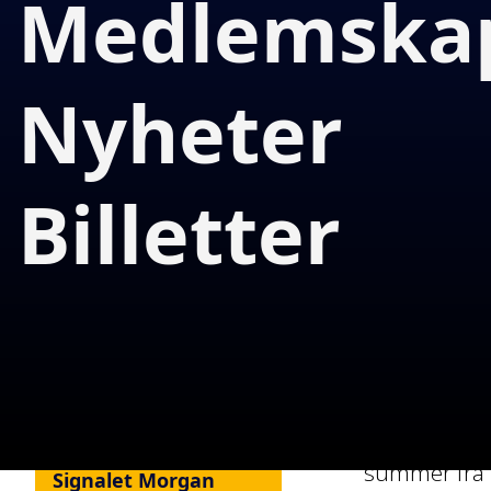
Medlemska
Nyheter
Chelsea har 
Skrevet av
Billetter
Avtalen er v
Stig Myhre
beste klubben
Publisert
9/2/2025
nettopp han?
Del artikkelen
Hvorfor G
Jeg tror Che
Veteranbrikken i
som passer i
Alonsos puslespill
mer logisk i
summer fra t
Signalet Morgan