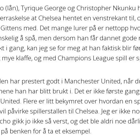
 (lån), Tyrique George og Christopher Nkunku har
erraskelse at Chelsea hentet en venstrekant til, o
 Gittens med. Det mange lurer på er nettopp hvo
anskelig å spå, men dersom han får dannet gode 
 i gang, kan jeg se for meg at han faktisk blir f
 mye klaffe, og med Champions League spill er spe
n har prestert godt i Manchester United, når du 
ene han har blitt brukt i. Det er ikke første gang
nited. Flere er litt bekymret over hvordan en s
il påvirke spillerstallen til Chelsea. Jeg er ikke
ncho gikk jo ikke så verst, og det ble aldri noe d
 på benken for å ta et eksempel.