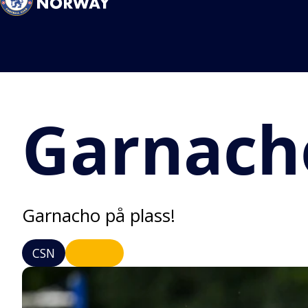
Garnacho
Garnacho på plass!
CSN