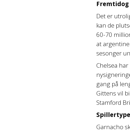
Fremtidog
Det er utrol
kan de plutse
60-70 millio
at argentine
sesonger und
Chelsea har 
nysigneringe
gang på leng
Gittens vil
Stamford Br
Spillertyp
Garnacho sky