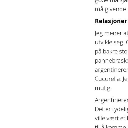
målgivende 
Relasjoner
Jeg mener at
utvikle seg.
på bakre sto
pannebrasken
argentinere
Cucurella. J
mulig.
Argentineren
Det er tydel
ville vært e
til å komme 