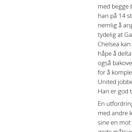
med begge be
han på 14 st
nemlig å ang
tydelig at Ga
Chelsea kan 
håpe å delt
også bakove
for å komple
United jobbe
Han er god t
En utfordrin
med andre ka
sine en mot 
gode målsjans