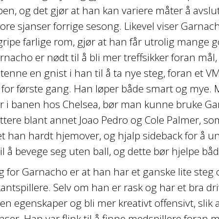
n, og det gjør at han kan variere måter å avslu
ore sjanser forrige sesong. Likevel viser Garnach
ripe farlige rom, gjør at han får utrolig mange g
rnacho er nødt til å bli mer treffsikker foran mål
tenne en gnist i han til å ta nye steg, foran et V
a for første gang. Han løper både smart og mye
r i banen hos Chelsea, bør man kunne bruke Ga
ttere blant annet Joao Pedro og Cole Palmer, s
t han hardt hjemover, og hjalp sideback for å u
il å bevege seg uten ball, og dette bør hjelpe bå
g for Garnacho er at han har et ganske lite steg
ntspillere. Selv om han er rask og har et bra dr
en egenskaper og bli mer kreativt offensivt, slik
er. Han var flink til å finne medspillere foran må