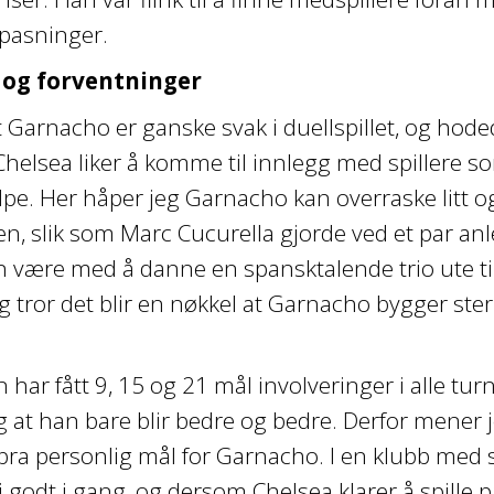
pasninger.
 og forventninger
 Garnacho er ganske svak i duellspillet, og hod
 Chelsea liker å komme til innlegg med spillere
lpe. Her håper jeg Garnacho kan overraske litt
, slik som Marc Cucurella gjorde ved et par an
n være med å danne en spansktalende trio ute t
eg tror det blir en nøkkel at Garnacho bygger sterk
 har fått 9, 15 og 21 mål involveringer i alle tur
ig at han bare blir bedre og bedre. Derfor mener j
t bra personlig mål for Garnacho. I en klubb med
i godt i gang, og dersom Chelsea klarer å spille 