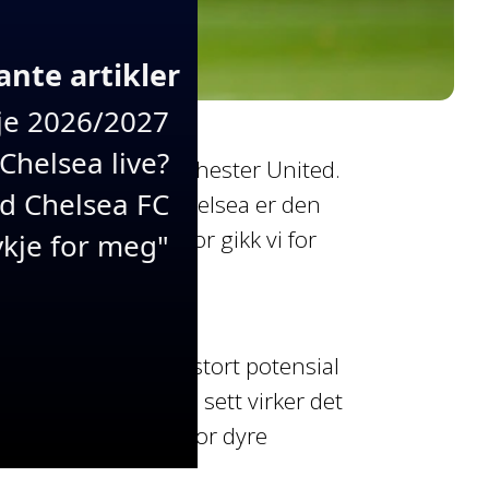
ante artikler
e 2026/2027
Chelsea live?
o Garnacho fra Manchester United.
ed Chelsea FC
 spilleren selv at Chelsea er den
densmesterne. Hvorfor gikk vi for
kje for meg"
sitt system?
t. En spiller med stort potensial
agueproven». Sånn sett virker det
. Å hente spillere for dyre