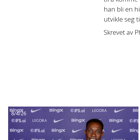
han bli en h
utvikle seg t
Skrevet av P
8/4/26