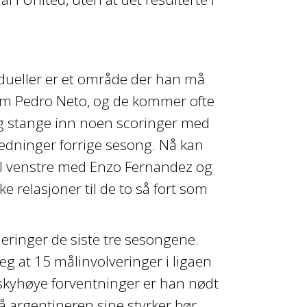
edueller er et område der han må
 som Pedro Neto, og de kommer ofte
 og stange inn noen scoringer med
ledninger forrige sesong. Nå kan
il venstre med Enzo Fernandez og
e relasjoner til de to så fort som
neringer de siste tre sesongene.
eg at 15 målinvolveringer i ligaen
 skyhøye forventninger er han nødt
på argentineren sine styrker bør