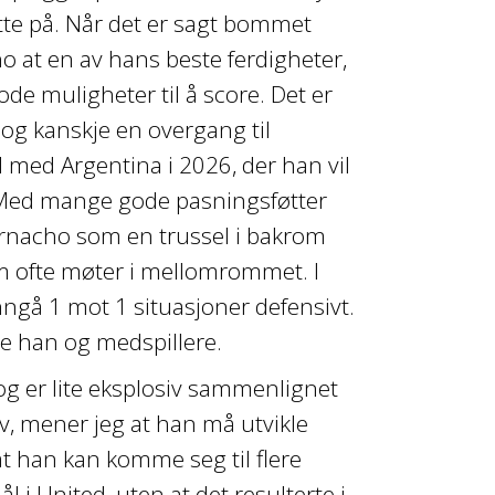
tte på. Når det er sagt bommet
o at en av hans beste ferdigheter,
ode muligheter til å score. Det er
, og kanskje en overgang til
M med Argentina i 2026, der han vil
. Med mange gode pasningsføtter
rnacho som en trussel i bakrom
om ofte møter i mellomrommet. I
nngå 1 mot 1 situasjoner defensivt.
de han og medspillere.
 og er lite eksplosiv sammenlignet
iv, mener jeg at han må utvikle
 at han kan komme seg til flere
l i United, uten at det resulterte i