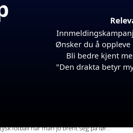
p
Relev
Innmeldingskampanj
Ønsker du å oppleve 
signert den argentinske kantspilleren Alejandr
Bli bedre kjent m
erdt 40 millioner pund. I en egen uttalelse skriver
 i verden og at det blir spesielt å spille for ver
"Den drakta betyr my
 Og hva kan vi forvente av unggutten i Chelsea 
arnacho?
lsea ser på Garnacho som en god markedsmulighe
nn i Chelsea sin «approach». Han er «Premier Le
 mine øyne å hente argentineren over Xavi Simons
ysk fotball har man jo brent seg på før…