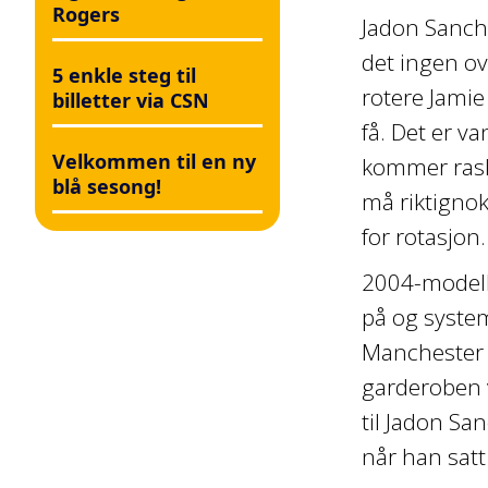
Rogers
Jadon Sancho
det ingen ov
5 enkle steg til
rotere Jamie
billetter via CSN
få. Det er v
Velkommen til en ny
kommer raskt
blå sesong!
må riktignok
for rotasjon.
2004-modelle
på og system
Manchester U
garderoben v
til Jadon Sa
når han satt