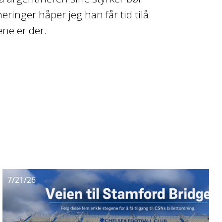
ringer håper jeg han får tid tilå
lene er der.
7/21/26