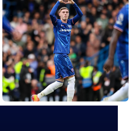
Skrevet av
Stig Myhre
Publisert
5/5/2025