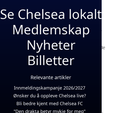
Del artikkelen
Se Chelsea lokalt
Medlemskap
Chelsea leverte en av sine sterkeste prestasjoner
Nyheter
denne sesongen da de slo Premier League-
mesterne Liverpool 3–1. Med denne seieren tok de
Billetter
et stort steg mot å sikre en plass i Champions
League for neste sesong.
Relevante artikler
Mål og høydepunkter
Innmeldingskampanje 2026/2027
1–0: Enzo Fernández (3')
Ønsker du å oppleve Chelsea live?
Bli bedre kjent med Chelsea FC
Kampen startet i høyt tempo, og Chelsea tok
"Den drakta betyr mykje for meg"