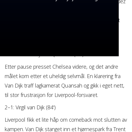
ledelsen allerede etter tre minutter. Enzo Fernández
plukket opp ballen på 20 meter og fyrte av et lavt
skudd som gikk forbi Alisson og inn i hjørnet. Målet
satte tonen for Chelseas aggressive angrepsspill.
2–0: Selvmål – Jarell Quansah (55')
Etter pause presset Chelsea videre, og det andre
målet kom etter et uheldig selvmål. En klarering fra
Van Dijk traff lagkamerat Quansah og gikk i eget nett,
til stor frustrasjon for Liverpool-forsvaret.
2–1: Virgil van Dijk (84')
Liverpool fikk et lite håp om comeback mot slutten av
kampen. Van Dijk stanget inn et hjørnespark fra Trent