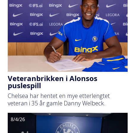
Veteranbrikken i Alonsos
puslespill
Chelsea har hentet en mye etterlengtet
veteran i 35 år gamle Danny Welbeck.
8/4/26