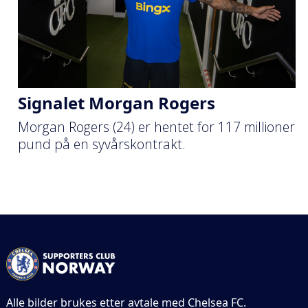
Signalet Morgan Rogers
Morgan Rogers (24) er hentet for 117 millioner
pund på en syvårskontrakt.
Alle bilder brukes etter avtale med Chelsea FC.