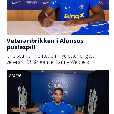
Veteranbrikken i Alonsos
puslespill
Chelsea har hentet en mye etterlengtet
veteran i 35 år gamle Danny Welbeck.
8/4/26