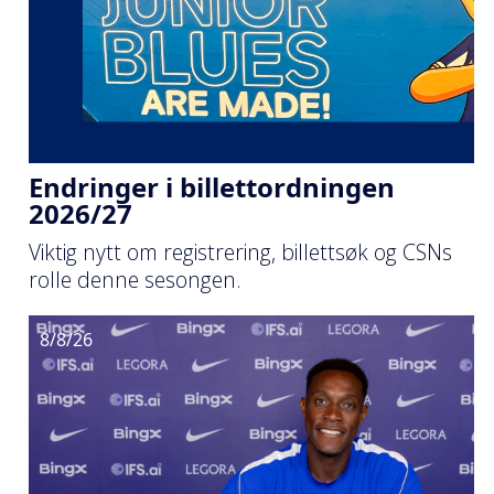
Endringer i billettordningen
2026/27
Viktig nytt om registrering, billettsøk og CSNs
rolle denne sesongen.
8/8/26