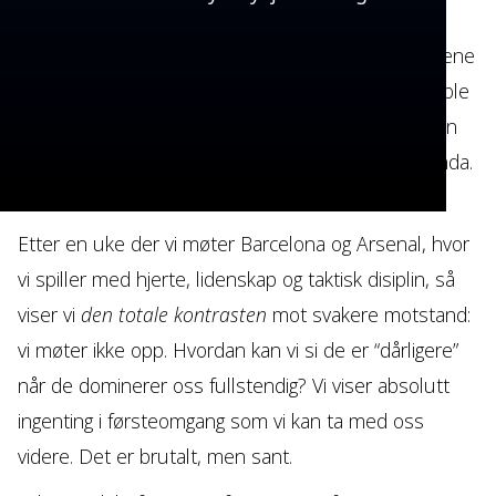
inn i 60.–70. minutt, når kampen er mer åpen,
tempoet er satt, og han kan flyte. Her stod han alene
uten en naturlig back bak seg, vi lå under, og han ble
bedt om å bære altfor mye altfor tidlig. Det er ingen
tvil om talentet hans, men han er ingen maskin enda.
Han trenger struktur rundt seg.
Etter en uke der vi møter Barcelona og Arsenal, hvor
vi spiller med hjerte, lidenskap og taktisk disiplin, så
viser vi
den totale kontrasten
mot svakere motstand:
vi møter ikke opp. Hvordan kan vi si de er “dårligere”
når de dominerer oss fullstendig? Vi viser absolutt
ingenting i førsteomgang som vi kan ta med oss
videre. Det er brutalt, men sant.